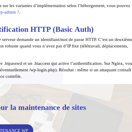
ts sur les variantes d’implémentation selon l’hébergement, vous pouvez
wp-admin ?
.
tification HTTP (Basic Auth)
le serveur demande un identifiant/mot de passe HTTP. C’est un deuxièm
tion robuste quand vous n’avez pas d’IP fixe (télétravail, déplacements,
r .htpasswd et un .htaccess qui active l’authentification. Sur Nginx, vo
t éventuellement /wp-login.php). Résultat : même si un attaquant connaît
 ce contrôle.
ur la maintenance de sites
NTENANCE WP