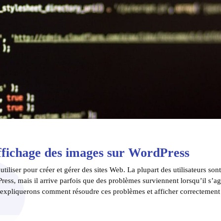
ffichage des images sur WordPress
tiliser pour créer et gérer des sites Web. La plupart des utilisateurs son
Press, mais il arrive parfois que des problèmes surviennent lorsqu’il s’ag
s expliquerons comment résoudre ces problèmes et afficher correctement