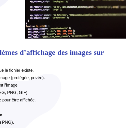
èmes d’affichage des images sur
e le fichier existe.
’image (protégée, privée).
nt l’image.
(JPEG, PNG, GIF).
 pour être affichée.
r.
u PNG).