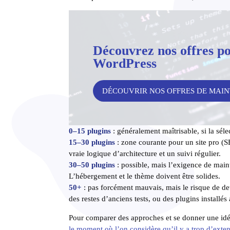
Découvrez nos offres po
WordPress
DÉCOUVRIR NOS OFFRES DE MAI
0–15 plugins
: généralement maîtrisable, si la séle
15–30 plugins
: zone courante pour un site pro (SE
vraie logique d’architecture et un suivi régulier.
30–50 plugins
: possible, mais l’exigence de main
L’hébergement et le thème doivent être solides.
50+
: pas forcément mauvais, mais le risque de d
des restes d’anciens tests, ou des plugins installés
Pour comparer des approches et se donner une idée
le moment où l’on considère qu’il y a trop d’exte