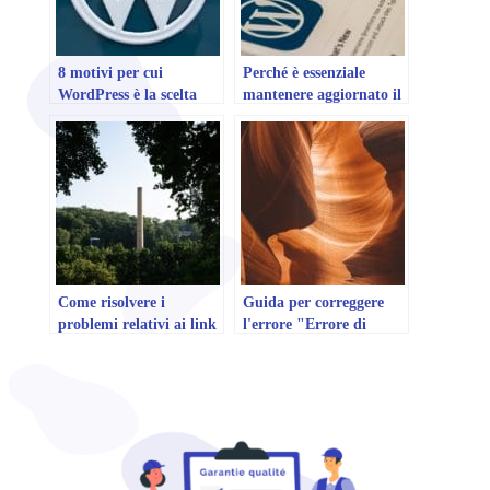
8 motivi per cui
Perché è essenziale
WordPress è la scelta
mantenere aggiornato il
migliore CMS per il tuo
vostro sito WordPress
sito web
Come risolvere i
Guida per correggere
problemi relativi ai link
l'errore "Errore di
di affiliazione in
caricamento della
WordPress
pagina di categoria" su
WordPress