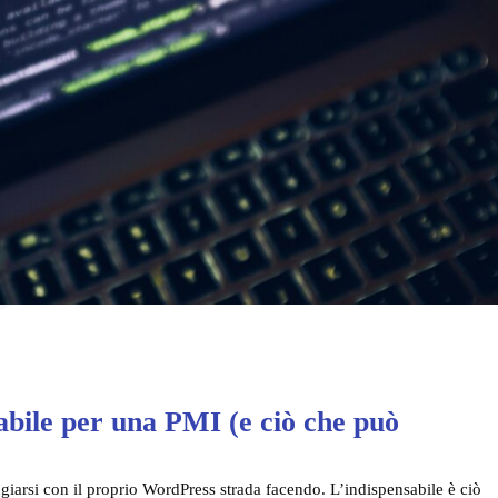
abile per una PMI (e ciò che può
giarsi con il proprio WordPress strada facendo. L’indispensabile è ciò