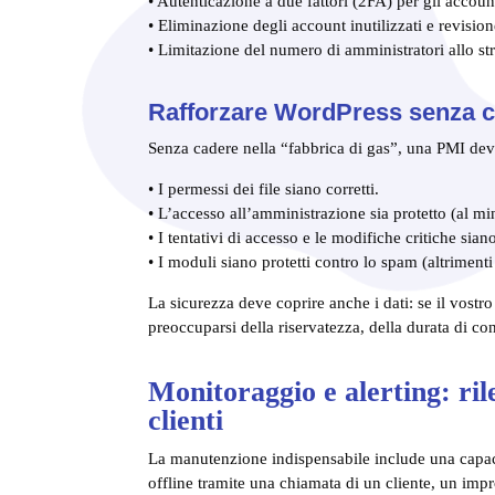
• Autenticazione a due fattori (2FA) per gli accoun
• Eliminazione degli account inutilizzati e revision
• Limitazione del numero di amministratori allo str
Rafforzare WordPress senza co
Senza cadere nella “fabbrica di gas”, una PMI deve
• I permessi dei file siano corretti.
• L’accesso all’amministrazione sia protetto (al m
• I tentativi di accesso e le modifiche critiche siano
• I moduli siano protetti contro lo spam (altriment
La sicurezza deve coprire anche i dati: se il vostr
preoccuparsi della riservatezza, della durata di co
Monitoraggio e alerting: ril
clienti
La manutenzione indispensabile include una capac
offline tramite una chiamata di un cliente, un imp