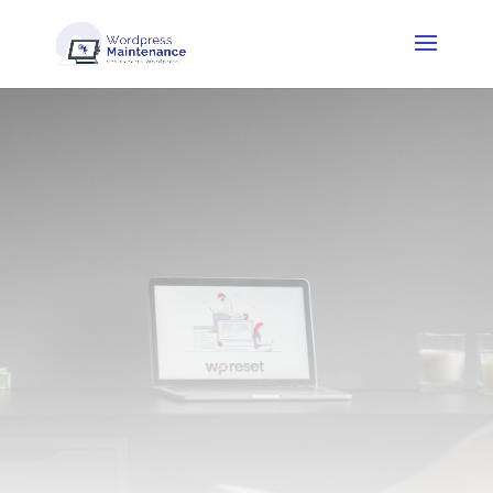
Come scegliere un
tema WordPress
adatto alle tue
esigenze aziendali