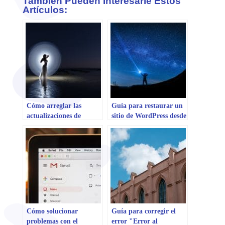
También Pueden Interesarle Estos
Artículos:
Cómo arreglar las
Guía para restaurar un
actualizaciones de
sitio de WordPress desde
WordPress que fallan
una copia de seguridad
Cómo solucionar
Guía para corregir el
problemas con el
error "Error al