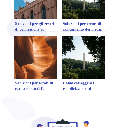
Soluzioni per gli errori
Soluzioni per errori di
di connessione al
caricamento dei media
database su WordPress
su WordPress
Soluzioni per errori di
Come correggere i
caricamento della
reindirizzamenti
pagina dell'autore su
indesiderati in
WordPress
WordPress