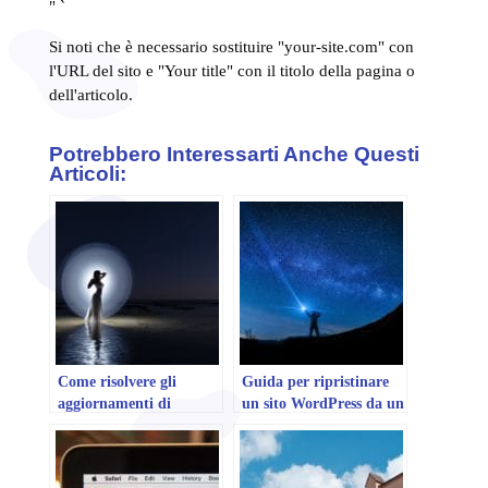
" `
Si noti che è necessario sostituire "your-site.com" con
l'URL del sito e "Your title" con il titolo della pagina o
dell'articolo.
Potrebbero Interessarti Anche Questi
Articoli:
Come risolvere gli
Guida per ripristinare
aggiornamenti di
un sito WordPress da un
WordPress non riusciti
backup